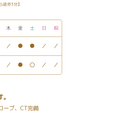
ら徒歩3分】
木
金
土
日
祝
／
●
●
／
／
／
●
〇
／
／
す。
コープ、CT完備