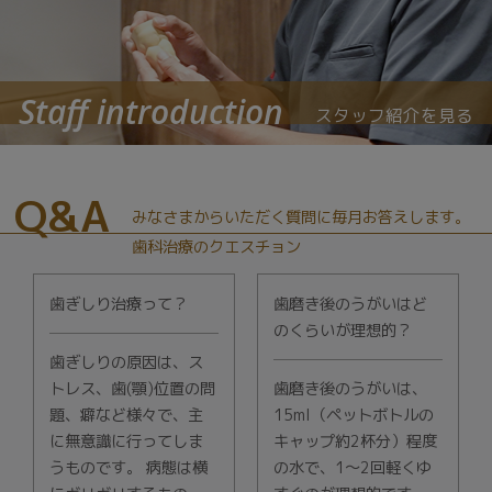
Staff introduction
スタッフ紹介を見る
Q&A
みなさまからいただく質問に毎月お答えします。
歯科治療のクエスチョン
歯ぎしり治療って？
歯磨き後のうがいはど
のくらいが理想的？
歯ぎしりの原因は、ス
トレス、歯(顎)位置の問
歯磨き後のうがいは、
題、癖など様々で、主
15ml（ペットボトルの
に無意識に行ってしま
キャップ約2杯分）程度
うものです。 病態は横
の水で、1〜2回軽くゆ