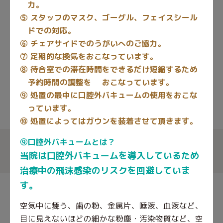
力。
⑤ スタッフのマスク、ゴーグル、フェイスシール
ドでの対応。
⑥ チェアサイドでのうがいへのご協力。
⑦ 定期的な換気をおこなっています。
⑧ 待合室での滞在時間をできるだけ短縮するため
予約時間の調整を おこなっています。
⑨ 処置の最中に口腔外バキュームの使用をおこな
中央区谷町の歯科医院
っています。
谷町6丁目駅から徒歩3分
⑩ 処置によってはガウンを装着させて頂きます。
⑨口腔外バキュームとは？
各種保険取扱
予約制
急患随時受付
当院は口腔外バキュームを導入しているため
歯科
歯科口腔外科
矯正歯科
小児歯科
治療中の飛沫感染のリスクを回避していま
す。
通いやすく、安全な環境でお待ちしています。
空気中に舞う、歯の粉、金属片、唾液、血液など、
目に見えないほどの細かな粉塵・汚染物質など、
空