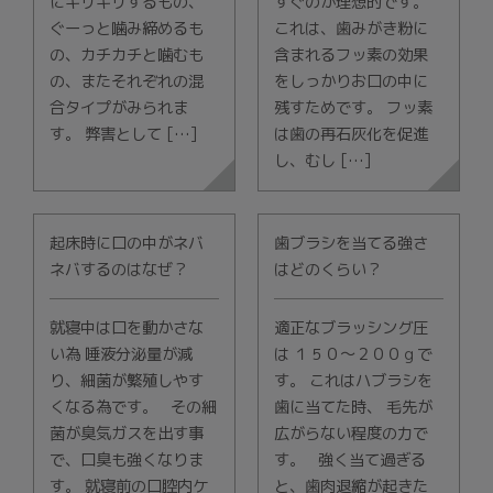
にギリギリするもの、
すぐのが理想的です。
ぐーっと噛み締めるも
これは、歯みがき粉に
の、カチカチと噛むも
含まれるフッ素の効果
の、またそれぞれの混
をしっかりお口の中に
合タイプがみられま
残すためです。 フッ素
す。 弊害として […]
は歯の再石灰化を促進
し、むし […]
起床時に口の中がネバ
歯ブラシを当てる強さ
ネバするのはなぜ？
はどのくらい？
就寝中は口を動かさな
適正なブラッシング圧
い為 唾液分泌量が減
は １５０〜２００ｇで
り、細菌が繁殖しやす
す。 これはハブラシを
くなる為です。 その細
歯に当てた時、 毛先が
菌が臭気ガスを出す事
広がらない程度の力で
で、口臭も強くなりま
す。 強く当て過ぎる
す。 就寝前の口腔内ケ
と、歯肉退縮が起きた