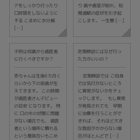
アをしっかり行ったり
り 歯や歯茎が削れ、知
口呼吸をしないように
覚過敏の症状を引き起
する こまめに水分補
こします。 一生懸 […]
[…]
子供は何歳から歯医者
定期検診にはなぜ行っ
に行くべきですか？
た方がいいの？
赤ちゃんは生後6カ月く
定期検診では ご自身
らいから下の前歯が生
では気付かないところ
えてきます。 この時期
に異常がないかをチェ
が歯医者さんデビュー
ックします。 もし異常
の目安 になります。 特
が発見されても 早期
に 口の中の状態に問題
に治療を行うことがで
がない場合でも、 歯医
きれば、 それほど大き
者という場所に慣れる
な負担がかからない場
という意味合いもこめ
合がほとんどで […]