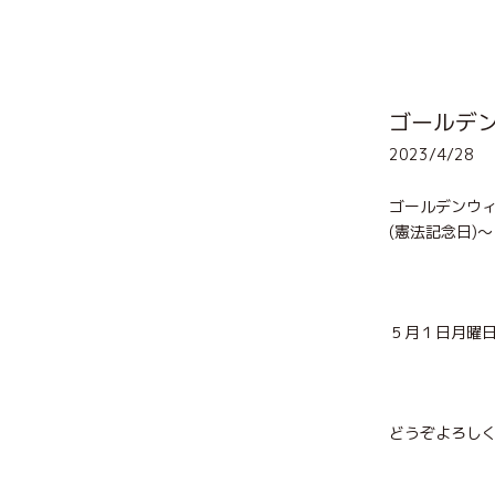
ゴールデ
2023/4/28
ゴールデンウィ
(憲法記念日)
５月１日月曜
どうぞよろし